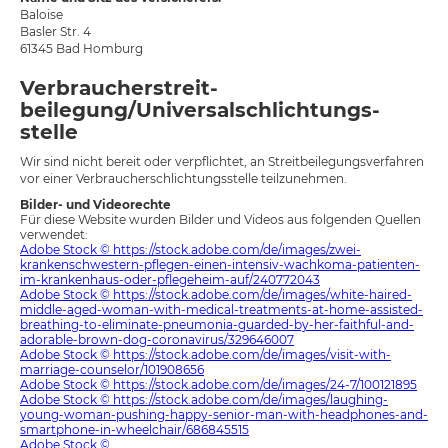
Baloise
Basler Str. 4
61345 Bad Homburg
Verbraucher­streit­
beilegung/Universal­schlichtungs­
stelle
Wir sind nicht bereit oder verpflichtet, an Streitbeilegungsverfahren
vor einer Verbraucherschlichtungsstelle teilzunehmen.
Bilder- und Videorechte
Für diese Website wurden Bilder und Videos aus folgenden Quellen
verwendet:
Adobe Stock © https://stock.adobe.com/de/images/zwei-
krankenschwestern-pflegen-einen-intensiv-wachkoma-patienten-
im-krankenhaus-oder-pflegeheim-auf/240772043
Adobe Stock © https://stock.adobe.com/de/images/white-haired-
middle-aged-woman-with-medical-treatments-at-home-assisted-
breathing-to-eliminate-pneumonia-guarded-by-her-faithful-and-
adorable-brown-dog-coronavirus/329646007
Adobe Stock © https://stock.adobe.com/de/images/visit-with-
marriage-counselor/101908656
Adobe Stock © https://stock.adobe.com/de/images/24-7/100121895
Adobe Stock © https://stock.adobe.com/de/images/laughing-
young-woman-pushing-happy-senior-man-with-headphones-and-
smartphone-in-wheelchair/686845515
Adobe Stock ©