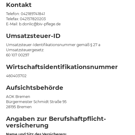
Kontakt
Telefon: 042189741841
Telefax: 042157820203
E-Mail: b.donlic@biv-pflege.de
Umsatzsteuer-ID
Umsatzsteuer-Identifikationsnummer gemäß § 27 a
Umsatzsteuergesetz:
60 107 00297
Wirtschafts­identifikations­nummer
460403702
Aufsichtsbehörde
AOK Bremen
Bürgermeister Schmidt Straße 95
28195 Bremen
Angaben zur Berufs­haftpflicht­
versicherung
Name und Sitz des Versicherers: