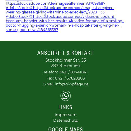
https://stock.adobe.com/de/images/altenheim/37098687
Adobe Stock © https://stock.adobe.com/de/images/caregiver-
wearing-glasses-giving-vitamins-to-aged-lady/292811133
Adobe Stock © https://stock.adobe.com/de/video/she-couldnt-
been-any-happier-with-her-results-4k-video-footage-of-a-smiling-
doctor-hugging-a-senior-woman-in-a-hospital-after-giving-her-
some-good-news/484865387
ANSCHRIFT & KONTAKT
Stockholmer Str. 53
28719 Bremen
Telefon: 0421 / 89741841
Fax: 0421 / 57820203
E-Mail: info@biv-pflege.de
LINKS
Impressum
Datenschutz
GOOGLE MAPS